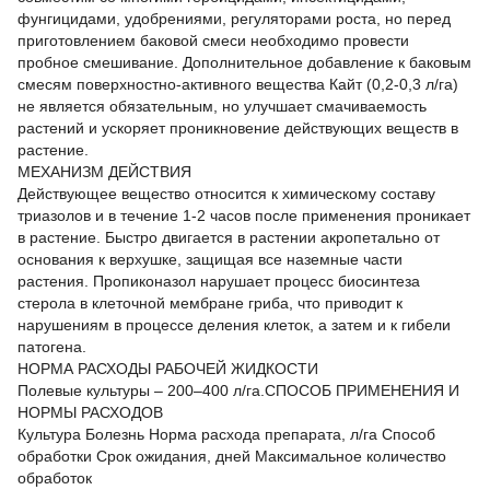
фунгицидами, удобрениями, регуляторами роста, но перед
приготовлением баковой смеси необходимо провести
пробное смешивание. Дополнительное добавление к баковым
смесям поверхностно-активного вещества Кайт (0,2-0,3 л/га)
не является обязательным, но улучшает смачиваемость
растений и ускоряет проникновение действующих веществ в
растение.
МЕХАНИЗМ ДЕЙСТВИЯ
Действующее вещество относится к химическому составу
триазолов и в течение 1-2 часов после применения проникает
в растение. Быстро двигается в растении акропетально от
основания к верхушке, защищая все наземные части
растения. Пропиконазол нарушает процесс биосинтеза
стерола в клеточной мембране гриба, что приводит к
нарушениям в процессе деления клеток, а затем и к гибели
патогена.
НОРМА РАСХОДЫ РАБОЧЕЙ ЖИДКОСТИ
Полевые культуры – 200–400 л/га.СПОСОБ ПРИМЕНЕНИЯ И
НОРМЫ РАСХОДОВ
Культура Болезнь Норма расхода препарата, л/га Способ
обработки Срок ожидания, дней Максимальное количество
обработок