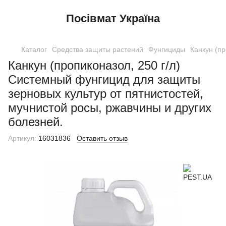
Посівмат Україна
Каталог
Средства защиты растений
Фунгициды
Канкун (пр
Канкун (пропиконазол, 250 г/л)
Системный фунгицид для защиты
зерновых культур от пятнистостей,
мучнистой росы, ржавчины и других
болезней.
Артикул:
16031836
Оставить отзыв