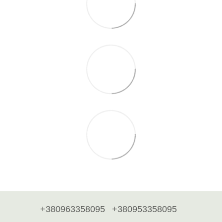
+380963358095
+380953358095