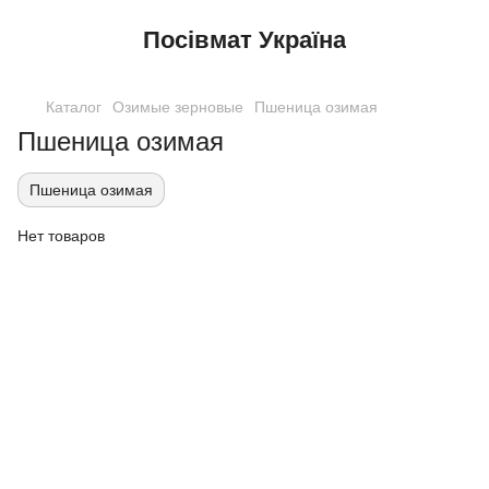
Посівмат Україна
Каталог
Озимые зерновые
Пшеница озимая
Пшеница озимая
Пшеница озимая
Нет товаров