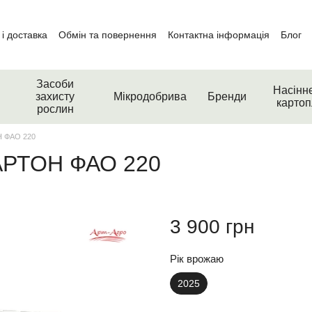
і доставка
Обмін та повернення
Контактна інформація
Блог
Засоби
Насінн
захисту
Мікродобрива
Бренди
картоп
рослин
Н ФАО 220
БАРТОН ФАО 220
3 900 грн
Рік врожаю
2025