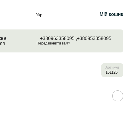
Мій кошик
Укр
єва
+380963358095 ,
+380953358095
ля
Передзвонити вам?
Артикул
161125