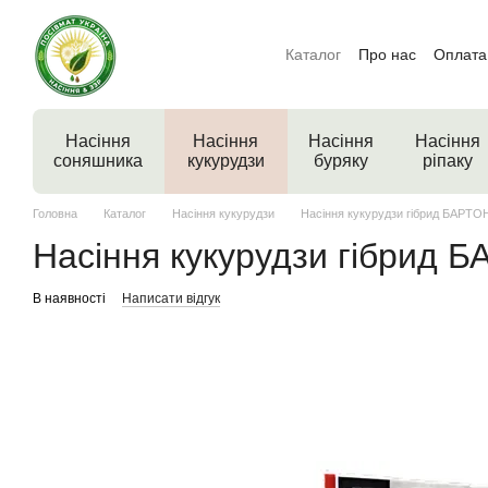
Перейти до основного контенту
Каталог
Про нас
Оплата 
Насіння
Насіння
Насіння
Насіння
соняшника
кукурудзи
буряку
ріпаку
Головна
Каталог
Насіння кукурудзи
Насіння кукурудзи гібрид БАРТО
Насіння кукурудзи гібрид 
В наявності
Написати відгук