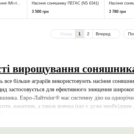
КЛАУС (100-105 дн.) Насіння ІМІ-гібриду соняшника (CLEARFIELD® )під євро-лайтнінг, від АРТ-АГРО
Насіння соняшнику ПЕГАС (NS 6341)
Насіння соня
3 500 грн
3 780 грн
Назад
1
2
Вперед
По
ті вирощування соняшника 
ь все більше аграріїв використовують насіння соняшн
біцид застосовується для ефективного знищення широког
яшника. Евро-Лайтнінг® має системну дію на однорічні т
осоти, канатник, а також вовчка (що є дуже необхідним
 Евролайтінг гібриди соняшнику, які використовуються в
ез застосування генної інженерії і не є трансгенними.