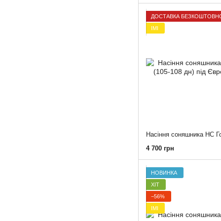
ДОСТАВКА БЕЗКОШТОВН
ІМІ
4 700 грн
НОВИНКА
ХІТ
−56%
ІМІ