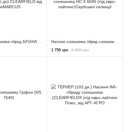
Насіння соняшника гібрид БРІАНА ( 105 дн) CLEARFIELD від DeMARCUS
Насіння соняшника гібрид соняшника НС Х 6045 (під євро-лайтнінг)Сербської селекції
3 950 грн
1 750 грн