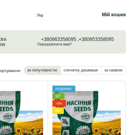
Мій кошик
Укр
єва
+380963358095 ,
+380953358095
ля
Передзвонити вам?
за популярністю
спочатку дешевше
за назвою
ортування:
НОВИНКА
ХІТ
−5%
ІМІ