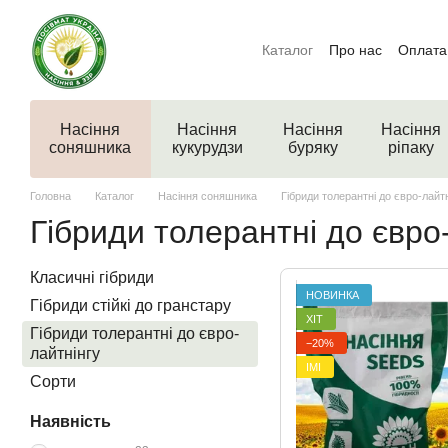
Перейти до основного контенту
Каталог
Про нас
Оплата 
Насіння
Насіння
Насіння
Насіння
соняшника
кукурудзи
буряку
ріпаку
Головна
Каталог
Насіння соняшника
Гібриди толерантні до євро-лайт
Гібриди толерантні до євро
Класичні гібриди
НОВИНКА
Гібриди стійкі до гранстару
ХІТ
Гібриди толерантні до євро-
−20%
лайтнінгу
ІМІ
Сорти
Наявність