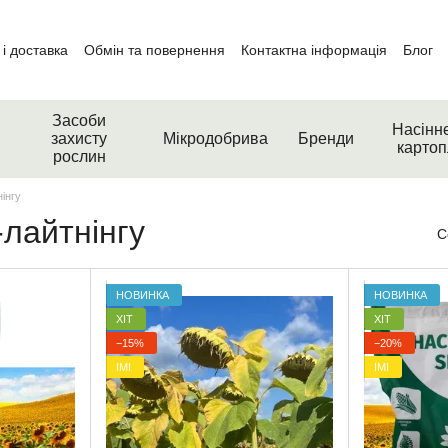
і доставка
Обмін та повернення
Контактна інформація
Блог
Засоби
Насінн
захисту
Мікродобрива
Бренди
картоп
рослин
нінгу
-лайтнінгу
С
НОВИНКА
НОВИНКА
ХІТ
ХІТ
−15%
−20%
ІМІ
ІМІ