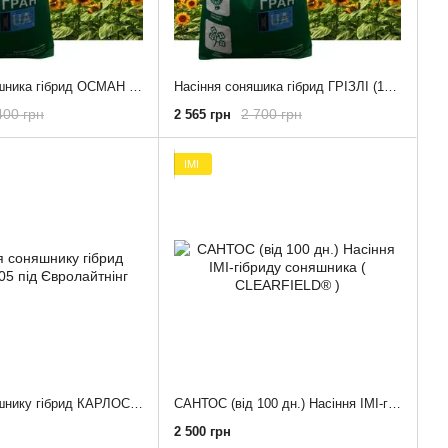
Насіння соняшника гібрид ОСМАН Pro (100-105 дн.) під євролайтнінг
Насіння соняшика гібрид ГРІЗЛІ (100-107 дн.) під євролайтнінг, високоурожайний посухостійкий
400 грн
2 700 грн
2 565 грн
ІМІ
Насіння соняшнику гібрид КАРЛОС 105 під Євролайтнінг
САНТОС (від 100 дн.) Насіння ІМІ-гібриду соняшника ( CLEARFIELD® )
2 500 грн