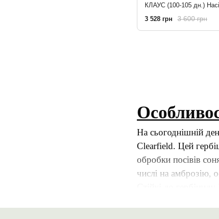
3 600 грн
3 528 грн
Особливос
На сьогоднішній ден
Clearfield. Цей гер
обробки посівів сон
числі на амброзію, 
Стійкі до гербіциду
способом селекції, б