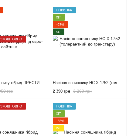
НОВИНКА
ХІТ
−27%
SU
ЕЗКОШТОВНО
Насіння соняшнику гібрид ПРЕСТИЖ (105-107 дн.) під євро-лайтнінг
Насіння соняшнику НС X 1752 (толерантний до гранстару)
050 грн
3 260 грн
2 390 грн
ЕЗКОШТОВНО
НОВИНКА
ХІТ
−56%
ІМІ