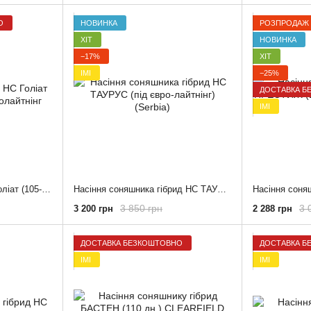
О
НОВИНКА
РОЗПРОДАЖ
ХІТ
НОВИНКА
−17%
ХІТ
ІМІ
−25%
ДОСТАВКА Б
ІМІ
Насіння соняшника НС Голіат (105-108 дн) під Євролайтнінг
Насіння соняшника гібрид НС ТАУРУС (під євро-лайтнінг)(Serbia)
3 850 грн
3 
3 200 грн
2 288 грн
ДОСТАВКА БЕЗКОШТОВНО
ДОСТАВКА Б
ІМІ
ІМІ