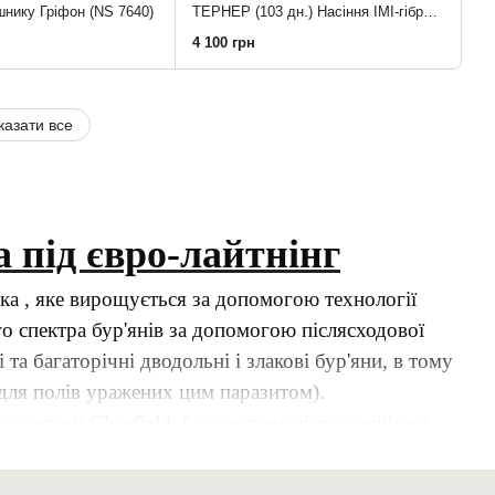
шнику Гріфон (NS 7640)
ТЕРНЕР (103 дн.) Насіння ІМІ-гібриду соняшника (CLEARFIELD® )під євро-лайтнінг Плюс, від АРТ-АГРО
4 100 грн
казати все
під євро-лайтнінг
ика , яке вирощується за допомогою технології
о спектра бур'янів за допомогою післясходової
а багаторічні дводольні і злакові бур'яни, в тому
 для полів уражених цим паразитом).
 системі Clearfield, були отримані традиційним