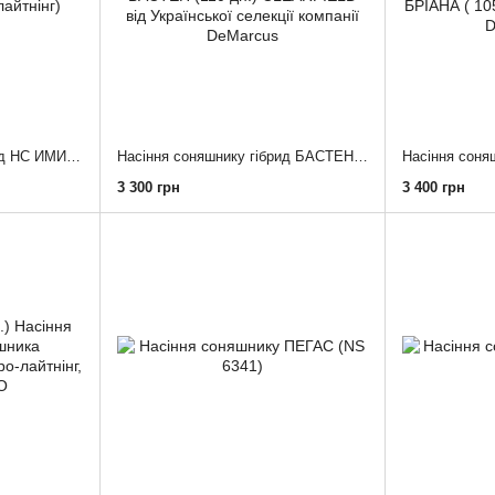
Насіння соняшника гібрид НС ИМИСАН (під євро-лайтнінг)(Serbia)
Насіння соняшнику гібрид БАСТЕН (110 дн.) CLEARFIELD від Української селекції компанії DeMarcus
3 300 грн
3 400 грн