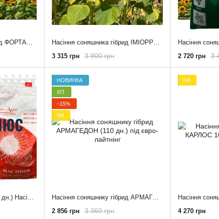
Насіння соняшника гібрид ФОРТАН (107 - 110 дн.) під євролайтнінг
Насіння соняшника гібрид ІМІОРРО (107 111 дн.) під євролайтнінг
3 900 грн
3 
3 315 грн
2 720 грн
НОВИНКА
ІМІ
ХІТ
−15%
ІМІ
САНТОС ПЛЮС (100-105 дн.) Насіння ІМІ-гібриду соняшника ( CLEARFIELD® )
Насіння соняшнику гібрид АРМАГЕДОН (110 дн.) під євро-лайтнінг
3 360 грн
2 856 грн
4 270 грн