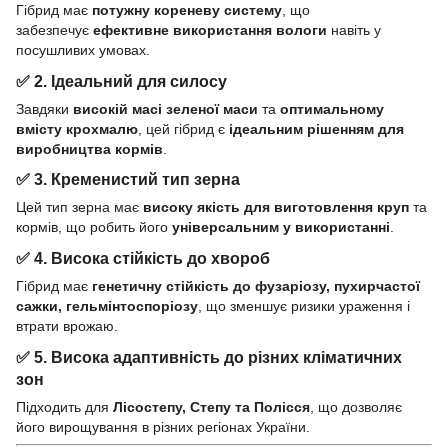
Гібрид має
потужну кореневу систему
, що
забезпечує
ефективне використання вологи
навіть у
посушливих умовах.
✅
2. Ідеальний для силосу
Завдяки
високій масі зеленої маси
та
оптимальному
вмісту крохмалю
, цей гібрид є
ідеальним рішенням для
виробництва кормів
.
✅
3. Кременистий тип зерна
Цей тип зерна має
високу якість для виготовлення круп
та
кормів, що робить його
універсальним у використанні
.
✅
4. Висока стійкість до хвороб
Гібрид має
генетичну стійкість до фузаріозу, пухирчастої
сажки, гельмінтоспоріозу
, що зменшує ризики ураження і
втрати врожаю.
✅
5. Висока адаптивність до різних кліматичних
зон
Підходить для
Лісостепу, Степу та Полісся
, що дозволяє
його вирощування в різних регіонах України.