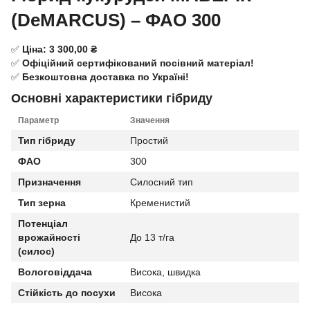
(DeMARCUS) – ФАО 300
✅
Ціна: 3 300,00 ₴
✅
Офіційний сертифікований посівний матеріал!
✅
Безкоштовна доставка по Україні!
Основні характеристики гібриду
Параметр
Значення
Тип гібриду
Простий
ФАО
300
Призначення
Силосний тип
Тип зерна
Кременистий
Потенціал
врожайності
До 13 т/га
(силос)
Вологовіддача
Висока, швидка
Стійкість до посухи
Висока