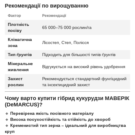
Рекомендації по вирощуванню
Фактор
Рекомендації
Плотність
65 000–75 000 рослин/га
посіву
Кліматична
Лісостеп, Степ, Полісся
зона
Тип ґрунтів
Підходить для більшості типів ґрунтів
Мінеральне
Відгукується на високий рівень удобрення
живлення
Захист
Рекомендується стандартний фунгіцидний
рослин
та інсектицидний захист
Чому варто купити гібрид кукурудзи МАВЕРІК
(DeMARCUS)?
🔹
Перевірена якість посівного матеріалу
🔹
Висока посухостійкість та стійкість до хвороб
🔹
Кременистий тип зерна – ідеальний для виробництва
круп