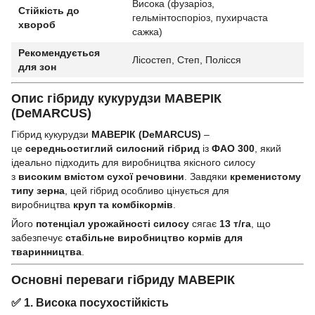
Висока (фузаріоз,
Стійкість до
гельмінтоспоріоз, пухирчаста
хвороб
сажка)
Рекомендується
Лісостеп, Степ, Полісся
для зон
Опис гібриду кукурудзи МАВЕРІК
(DeMARCUS)
Гібрид кукурудзи
МАВЕРІК (DeMARCUS)
–
це
середньостиглий силосний гібрид
із
ФАО 300
, який
ідеально підходить для виробництва якісного силосу
з
високим вмістом сухої речовини
. Завдяки
кременистому
типу зерна
, цей гібрид особливо цінується для
виробництва
круп та комбікормів
.
Його
потенціал урожайності силосу
сягає
13 т/га
, що
забезпечує
стабільне виробництво кормів для
тваринництва
.
Основні переваги гібриду МАВЕРІК
✅
1. Висока посухостійкість