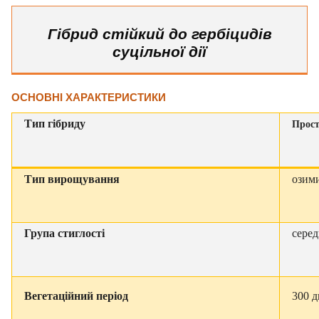
Гібрид стійкий до гербіцидів
суцільної дії
ОСНОВНІ ХАРАКТЕРИСТИКИ
Тип гібриду
Прос
Тип вирощування
озим
Група стиглості
сере
Вегетаційний період
300 д