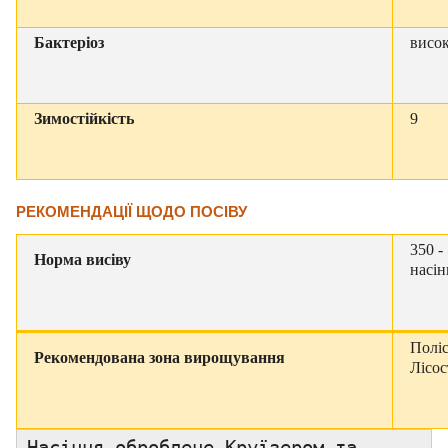
Бактеріоз
висо
Зимостійкість
9
РЕКОМЕНДАЦІЇ ЩОДО ПОСІВУ
350 -
Норма висіву
насін
Поліс
Рекомендована зона вирощування
Лісос
Насіння оброблене Круїзером та