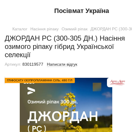
Посівмат Україна
Каталог
Насіння ріпаку
Озимий ріпак
ДЖОРДАН РС (300-305 
ДЖОРДАН РС (300-305 ДН.) Насіння
озимого ріпаку гібрид Української
селекції
Артикул:
830119577
Написати відгук
ГЛІФОСАТУ ІЗОПРОПІЛАМІННА СІЛЬ, 480 Г/Л