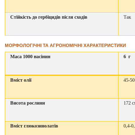
Стійкість до гербіцидів після сходів
Так
МОРФОЛОГІЧНІ ТА АГРОНОМІЧНІ ХАРАКТЕРИСТИКИ
Маса 1000 насінин
6 г
Вміст олії
45-5
Висота рослини
172 с
Вміст глюкозинолатів
0,4-0