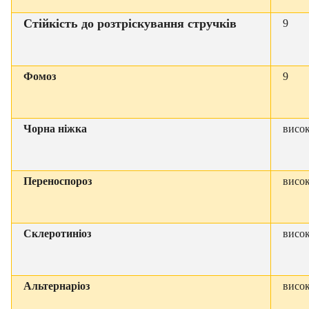
Стійкість до розтріскування стручків
9
Фомоз
9
Чорна ніжка
висо
Переноспороз
висо
Склеротиніоз
висо
Альтернаріоз
висо