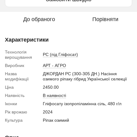
До обраного
Порівняти
Характеристики
Технологія
РС (під Гліфосат)
вирощування
Виробник
АРТ - АГРО
Назва
ДЖОРДАН РС (300-305 ДН.) Насіння
модифікації
озимого ріпаку гібрид Української селекції
Ціна
2450.00
Наявність
В наявності
Іконки
Гліфосату ізопропіламінна сіль, 480 г/л
Рік врожаю
2024
Культура
Ріпак озимий