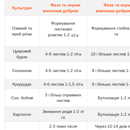
Фаза та норми
Фаза та нор
Культури
внесення добрив
внесення добр
Формування
Озимий та
Формування стебла 
листкової
ярий ріпак
га
розетки 1-2
л/га
Цукровий
4-8 листків 1-2 л/га
10 і більше листків 1
буряк
Соняшник
4-6 листків 1-2 л/га
8 і більше листків 1-
Кукурудза
4-6 листків 1-1,5 л/га
8 і більше листків 1-
3 і більш справжніх
Соя, бобові
Бутонізація 1-2 л
листків
Змикання рядів 1-2 л/
Картопля
Бутонізація 1-2 л
га
2-3 тижні після
Через 10-14 днів п