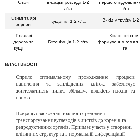
Овочі
висадки розсади 1-2
першого підживленн
л/га
л/га
Озимі та ярі
Вихід у трубку 1-2
Кущення 1-2 л/га
зернові
Плодові
Кінець цвітіння
дерева та
Бутонізація 1-2 л/га
формування зав'язи 
кущі
га
ВЛАСТИВОСТІ
Сприяє оптимальному проходженню процесів
напилення та запліднення квіток, забезпечує
життєздатність пилку, збільшує кількість плодів та
напою.
Покращує засвоєння поживних речовин і
транспортування вуглеводів з листків до коренів та
репродуктивних органів. Приймає участь у створенні
клітинних структур та в нормальній диференціації