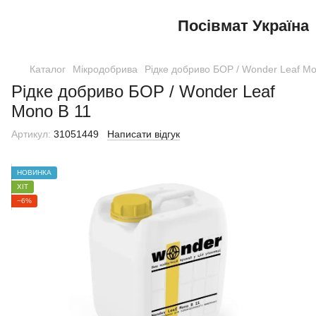
Посівмат Україна
Каталог
Мікродобрива
Рідке добриво БОР / Wonder Leaf Mo
Рідке добриво БОР / Wonder Leaf
Mono B 11
Артикул:
31051449
Написати відгук
НОВИНКА
ХІТ
−6%