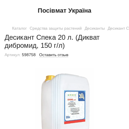
Посівмат Україна
Каталог
Средства защиты растений
Десиканты
Десикант С
Десикант Спека 20 л. (Дикват
дибромид, 150 г/л)
Артикул:
598758
Оставить отзыв