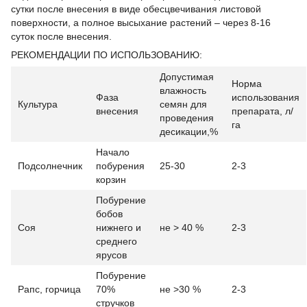
сутки после внесения в виде обесцвечивания листовой
поверхности, а полное высыхание растений – через 8-16
суток после внесения.
РЕКОМЕНДАЦИИ ПО ИСПОЛЬЗОВАНИЮ:
Допустимая
Норма
влажность
Фаза
использования
Культура
семян для
внесения
препарата, л/
проведения
га
десикации,%
Начало
Подсолнечник
побурения
25-30
2-3
корзин
Побурение
бобов
Соя
нижнего и
не ˃ 40 %
2-3
среднего
ярусов
Побурение
Рапс, горчица
70%
не ˃30 %
2-3
стручков