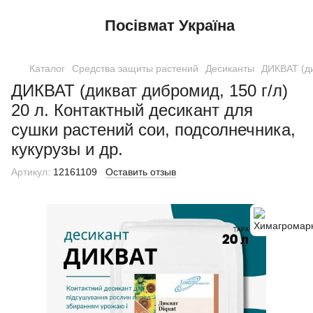
Посівмат Україна
Каталог
Средства защиты растений
Десиканты
ДИКВАТ (ди
ДИКВАТ (дикват дибромид, 150 г/л)
20 л. Контактный десикант для
сушки растений сои, подсолнечника,
кукурузы и др.
Артикул:
12161109
Оставить отзыв