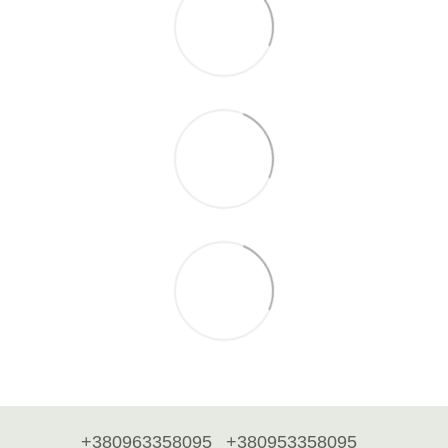
+380963358095
+380953358095