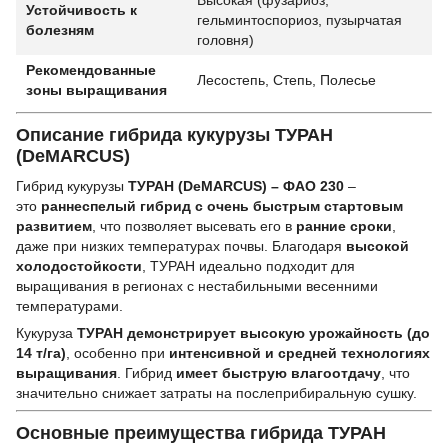
Высокая (фузариоз,
Устойчивость к
гельминтоспориоз, пузырчатая
болезням
головня)
Рекомендованные
Лесостепь, Степь, Полесье
зоны выращивания
Описание гибрида кукурузы ТУРАН
(DeMARCUS)
Гибрид кукурузы
ТУРАН (DeMARCUS) – ФАО 230
–
это
раннеспелый гибрид с очень быстрым стартовым
развитием
, что позволяет высевать его в
ранние сроки
,
даже при низких температурах почвы. Благодаря
высокой
холодостойкости
, ТУРАН идеально подходит для
выращивания в регионах с нестабильными весенними
температурами.
Кукуруза
ТУРАН демонстрирует высокую урожайность (до
14 т/га)
, особенно при
интенсивной и средней технологиях
выращивания
. Гибрид
имеет быструю влагоотдачу
, что
значительно снижает затраты на послеприбиральную сушку.
Основные преимущества гибрида ТУРАН