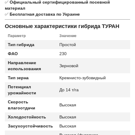
✅
Официальный сертифицированный посевной
материал
✅
Бесплатная доставка по Украине
Основные характеристики гибрида ТУРАН
Параметр
Значение
Тип гибрида
Простой
ФАО
230
Направление
Зерновой
использования
Тип зерна
Кремнисто-зубовидный
Потенциал
До 14 т/га
урожайности
Скорость
Высокая
влагоотдачи
Холодостойкость
Высокая
Засухоустойчивость
Высокая