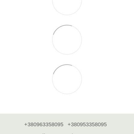
+380963358095
+380953358095