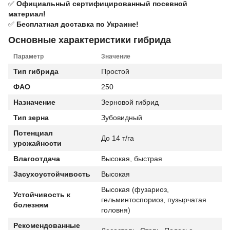
✅
Официальный сертифицированный посевной
материал!
✅
Бесплатная доставка по Украине!
Основные характеристики гибрида
Параметр
Значение
Тип гибрида
Простой
ФАО
250
Назначение
Зерновой гибрид
Тип зерна
Зубовидный
Потенциал
До 14 т/га
урожайности
Влагоотдача
Высокая, быстрая
Засухоустойчивость
Высокая
Высокая (фузариоз,
Устойчивость к
гельминтоспориоз, пузырчатая
болезням
головня)
Рекомендованные