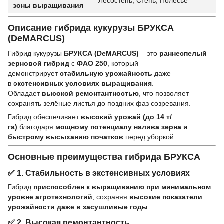
Лесостепь, Степь, Полесье
зоны выращивания
Описание гибрида кукурузы БРУКСА
(DeMARCUS)
Гибрид кукурузы
БРУКСА (DeMARCUS)
– это
раннеспелый
зерновой гибрид
с
ФАО 250
, который
демонстрирует
стабильную урожайность
даже
в
экстенсивных условиях выращивания
.
Обладает
высокой ремонтантностью
, что позволяет
сохранять зелёные листья до поздних фаз созревания.
Гибрид обеспечивает
высокий урожай (до 14 т/
га)
благодаря
мощному потенциалу налива зерна и
быстрому высыханию початков
перед уборкой.
Основные преимущества гибрида БРУКСА
✅
1. Стабильность в экстенсивных условиях
Гибрид
приспособлен к выращиванию при минимальном
уровне агротехнологий
, сохраняя
высокие показатели
урожайности даже в засушливые годы
.
✅
2. Высокая ремонтантность