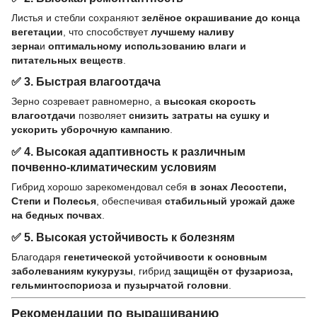
Листья и стебли сохраняют
зелёное окрашивание до конца
вегетации
, что способствует
лучшему наливу
зерна
и
оптимальному использованию влаги и
питательных веществ
.
✅
3. Быстрая влагоотдача
Зерно созревает равномерно, а
высокая скорость
влагоотдачи
позволяет
снизить затраты на сушку и
ускорить уборочную кампанию
.
✅
4. Высокая адаптивность к различным
почвенно-климатическим условиям
Гибрид хорошо зарекомендовал себя
в зонах Лесостепи,
Степи и Полесья
, обеспечивая
стабильный урожай даже
на бедных почвах
.
✅
5. Высокая устойчивость к болезням
Благодаря
генетической устойчивости к основным
заболеваниям кукурузы
, гибрид
защищён от фузариоза,
гельминтоспориоза и пузырчатой головни
.
Рекомендации по выращиванию