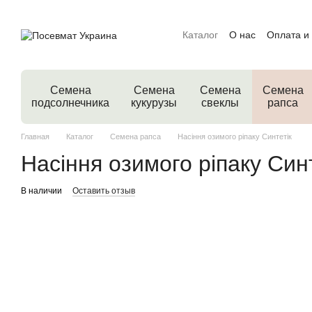
Перейти к основному контенту
Каталог
О нас
Оплата и
Семена
Семена
Семена
Семена
подсолнечника
кукурузы
свеклы
рапса
Главная
Каталог
Семена рапса
Насіння озимого ріпаку Синтетік
Насіння озимого ріпаку Син
В наличии
Оставить отзыв