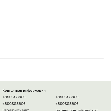
Контактная информация
+380963358095
+380963358095
+380953358095
+380963358095
posivmat.com.ua@gmail.com
Перезвонить вам?