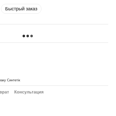
Быстрый заказ
паку Синтетік
врат
Консультация