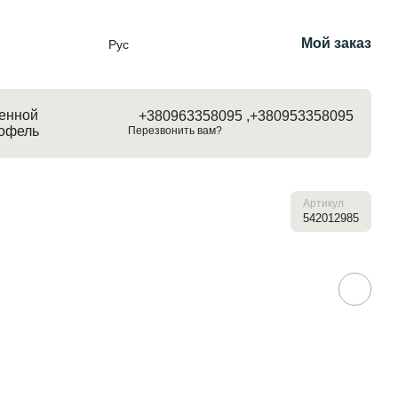
Мой заказ
Рус
енной
+380963358095 ,
+380953358095
тофель
Перезвонить вам?
Артикул
542012985