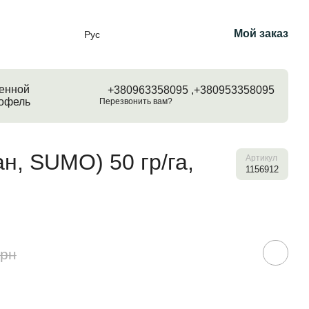
Мой заказ
Рус
енной
+380963358095 ,
+380953358095
тофель
Перезвонить вам?
н, SUMO) 50 гр/га,
Артикул
1156912
грн