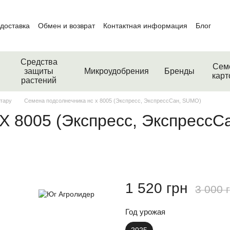
 доставка
Обмен и возврат
Контактная информация
Блог
Средства
Сем
защиты
Микроудобрения
Бренды
кар
растений
стару
Семена подсолнечника нс х 8005 (Экспресс, ЭкспрессСан, SUMO)
 8005 (Экспресс, ЭкспрессСа
1 520 грн
3 000 
Год урожая