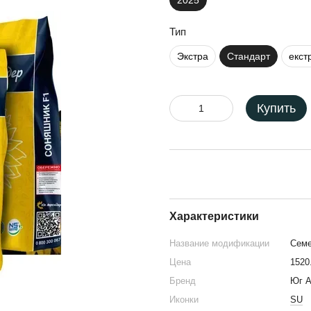
2025
Тип
Экстра
Стандарт
екст
Купить
Характеристики
Название модификации
Семе
Цена
1520
Бренд
Юг А
Иконки
SU