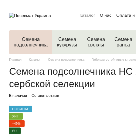
Перейти к основному контенту
Каталог
О нас
Оплата и
Семена
Семена
Семена
Семена
подсолнечника
кукурузы
свеклы
рапса
Главная
Каталог
Семена подсолнечника
Гибриды устойчивые к гран
Семена подсолнечника НС Х
сербской селекции
В наличии
Оставить отзыв
НОВИНКА
ХИТ
−49%
SU