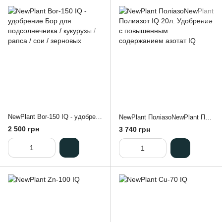
NewPlant Bor-150 IQ - удобрение Бор для подсолнечника / кукурузы / рапса / сои / зерновых
NewPlant ПоліазоNewPlant Полиазот IQ 20л. Удобрение с повышенным содержанием азотат IQ
2 500 грн
3 740 грн