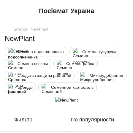
Посівмат Україна
Каталог
NewPlant
NewPlant
Семена подсолнечника
Семена кукурузы
Семена свеклы
Семена рапса
Средства защиты растений
Микроудобрения
Бренды
Семенной картофель
Фильтр
По популярности