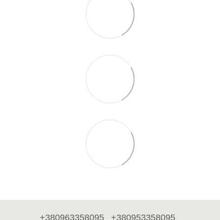
+380963358095
+380953358095