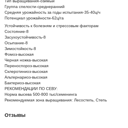
Тип выращивания-озимый
Группа спелости-среднеранний
Средняя урожайность за годы испытания-35-40ц/ч
Потенциал урожайности-62ц/га
Устойчивость к болезням и стрессовым факторам
Состояние-8
Засухоустойчивость-8
Осыпание-8
Зимостойкость-8
Фомоз-высокая
Черная ножка-высокая
Переноспороз-высокая
Склеротиниоз-высокая
Альтернариоз-высокая
Бактериоз-высокая
РЕКОМЕНДАЦИИ ПО СЕВУ:
Норма высева 500-800 тыс/семенинга
Рекомендуемая зона выращивания: Лесостепь, Степь
Отзывы