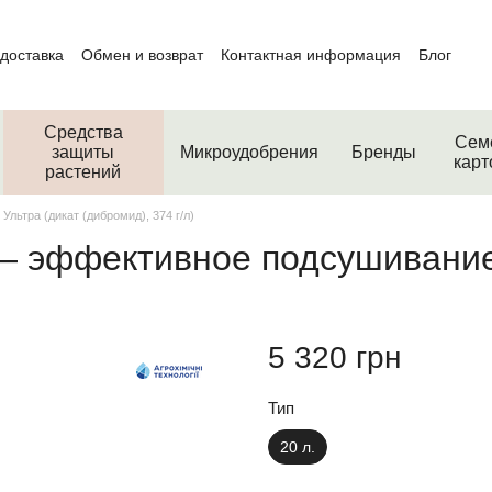
 доставка
Обмен и возврат
Контактная информация
Блог
Средства
Сем
защиты
Микроудобрения
Бренды
кар
растений
 Ультра (дикат (дибромид), 374 г/л)
 — эффективное подсушивание
5 320 грн
Тип
20 л.