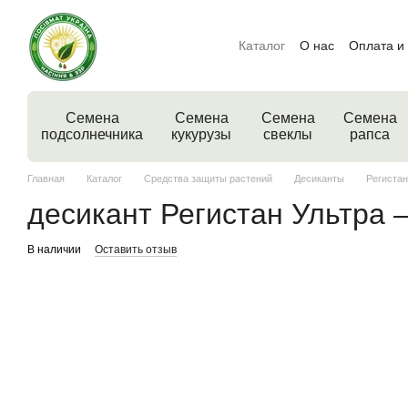
Перейти к основному контенту
Каталог
О нас
Оплата и
Семена
Семена
Семена
Семена
подсолнечника
кукурузы
свеклы
рапса
Главная
Каталог
Средства защиты растений
Десиканты
Регистан
десикант Регистан Ультра
В наличии
Оставить отзыв