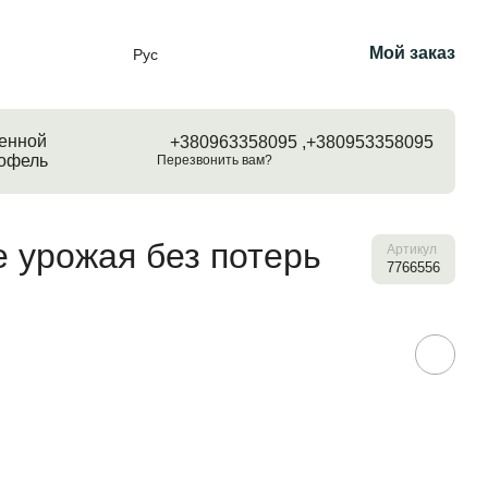
Мой заказ
Рус
енной
+380963358095 ,
+380953358095
тофель
Перезвонить вам?
 урожая без потерь
Артикул
7766556