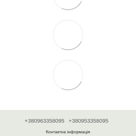
+380963358095
+380953358095
Контактна інформація