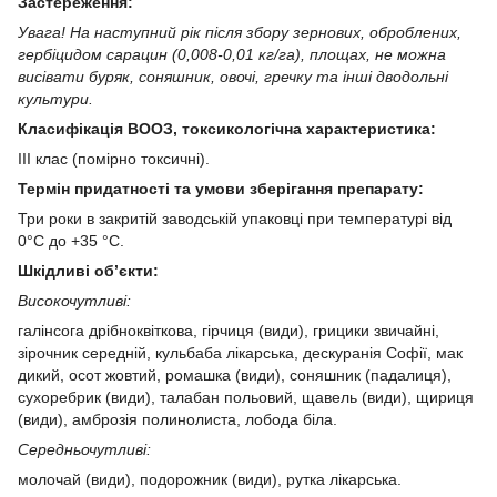
Застереження:
Увага! На наступний рік після збору зернових, оброблених,
гербіцидом сарацин (0,008-0,01 кг/га), площах, не можна
висівати буряк, соняшник, овочі, гречку та інші дводольні
культури.
Класифікація ВООЗ, токсикологічна характеристика:
ІІІ клас (помірно токсичні).
Термін придатності та умови зберігання препарату:
Три роки в закритій заводській упаковці при температурі від
0°С до +35 °С.
Шкідливі об’єкти:
Високочутливі:
галінсога дрібноквіткова, гірчиця (види), грицики звичайні,
зірочник середній, кульбаба лікарська, дескуранія Cофії, мак
дикий, осот жовтий, ромашка (види), соняшник (падалиця),
сухоребрик (види), талабан польовий, щавель (види), щириця
(види), амброзія полинолиста, лобода біла.
Середньочутливі:
молочай (види), подорожник (види), рутка лікарська.