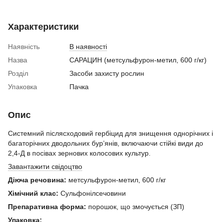
Характеристики
Наявність
В наявності
Назва
САРАЦИН (метсульфурон-метил, 600 г/кг)
Розділ
Засоби захисту рослин
Упаковка
Пачка
Опис
Системний післясходовий гербіцид для знищення однорічних і
багаторічних дводольних бур’янів, включаючи стійкі види до
2,4-Д в посівах зернових колосових культур.
Завантажити свідоцтво
Діюча речовина:
метсульфурон-метил, 600 г/кг
Хімічний клас:
Cульфонілсечовини
Препаративна форма:
порошок, що змочується (ЗП)
Упаковка: