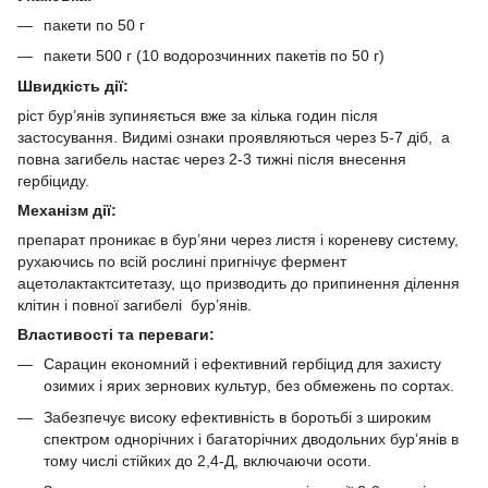
пакети по 50 г
пакети 500 г (10 водорозчинних пакетів по 50 г)
Швидкість дії:
ріст бур’янів зупиняється вже за кілька годин після
застосування. Видимі ознаки проявляються через 5-7 діб, а
повна загибель настає через 2-3 тижні після внесення
гербіциду.
Механізм дії:
препарат проникає в бур’яни через листя і кореневу систему,
рухаючись по всій рослині пригнічує фермент
ацетолактактситетазу, що призводить до припинення ділення
клітин і повної загибелі бур’янів.
Властивості та переваги:
Сарацин економний і ефективний гербіцид для захисту
озимих і ярих зернових культур, без обмежень по сортах.
Забезпечує високу ефективність в боротьбі з широким
спектром однорічних і багаторічних дводольних бур’янів в
тому числі стійких до 2,4-Д, включаючи осоти.