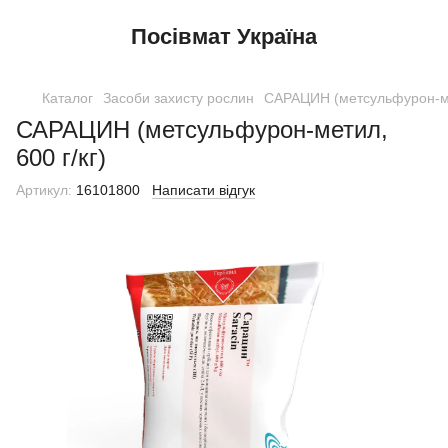
Посівмат Україна
Каталог
Засоби захисту рослин
САРАЦИН (метсульфурон-мет
САРАЦИН (метсульфурон-метил,
600 г/кг)
Артикул:
16101800
Написати відгук