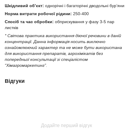
Шкідливий об’єкт:
однорічні і багаторічні дводольні бур’яни
Норма витрати робочої рідини:
250-400
Спосіб та час обробки:
обприскування у фазу 3-5 пар
листків
* Світова практика використання діючої речовини в даній
концентрації. Данна iнформацiя носить виключно
ознайомлюючий характер та не може бути використана
для використання препаратiв, агрохiмiкатiв без
попередньої консультації зі спеціалістом
“Хімагромаркетинг”.
Відгуки
Додайте перший відгук