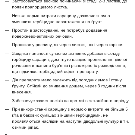
Застосовується весною починаючи зі стадії 2-3 листків, до
появи прапорцевого листка.
Низька норма витрати сарацину дозволяє значно
зменшити гербіцидне навантаження на ґрунт.
Простий в застосуванні, не потребує додавання
поверхнево-активних речовин.
Проникає у рослину, як через листки, так і через коріння.
Завдяки наявності сучасних активних добавок в складі
гербіциду сарацин, досягнуте швидке проникнення діючої
речовини в тканини бур’янів і рівномірне їх розподілення,
що підсилює гербіцидний ефект препарату.
Дія препарату мало залежить від погодних умов і стану
ґрунту. Стійкий до змивання дощем, через 3 години після
внесення.
Забезпечує захист посівів на протязі вегетаційного періоду.
При використанні сарацину з нормою витрати не більше 5
г/га в бакових сумішах з іншими гербіцидами, не
проявляються наслідки на наступні дводольні культур в т.ч.
озимий ріпак.