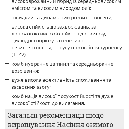
високоврожайний гібрид із середньовисоким
вмістом та високим виходом олії;
швидкий та динамічний розвиток восени;
висока стійкість до захворювань, за
допомогою високої стійкості до фомозу,
циліндроспоріозу та генетичної
резистентності до вірусу пожовтіння турнепсу
(TuYV);
комбінує раннє цвітіння та середньораннє
дозрівання;
дуже висока ефективність споживання та
засвоєння азоту;
комбінація високої посухостійкості та дуже
високої стійкості до вилягання.
Загальні рекомендації щодо
вирощування Насіння озимого