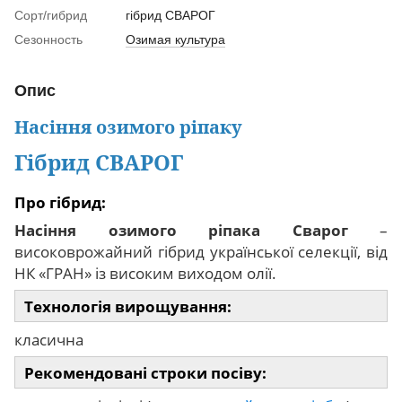
Сорт/гибрид
гібрид СВАРОГ
Сезонность
Озимая культура
Опис
Насіння озимого ріпаку
Гібрид СВАРОГ
Про гібрид:
Насіння озимого ріпака Сварог
–
високоврожайний гібрид української селекції, від
НК «ГРАН» із високим виходом олії.
Технологія вирощування:
класична
Рекомендовані строки посіву: