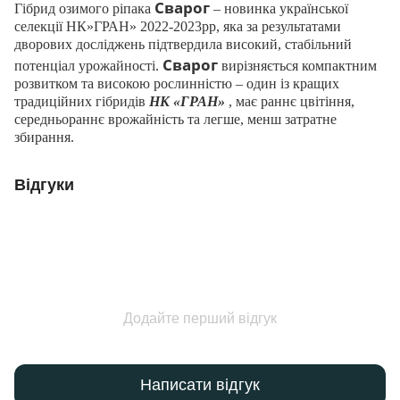
Сварог
Гібрид озимого ріпака
– новинка української
селекції НК»ГРАН» 2022-2023рр, яка за результатами
дворових досліджень підтвердила високий, стабільний
Сварог
потенціал урожайності.
вирізняється компактним
розвитком та високою рослинністю – один із кращих
традиційних гібридів
НК «ГРАН»
, має раннє цвітіння,
середньораннє врожайність та легше, менш затратне
збирання.
Відгуки
Додайте перший відгук
Написати відгук