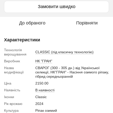
Замовити швидко
До обраного
Порівняти
Характеристики
Технологія
CLASSIC (під класичну технологію)
вирощування
Виробник
НК "ГРАН"
Назва
СВАРОГ (300 - 305 дн.) від Української
модифікації
селекції, НК"ГРАН" - Насіння озимого ріпаку,
гібрид середньоранній
Ціна
2150.00
Наявність
В наявності
Іконки
Classic
Рік врожаю
2024
Культура
Ріпак озимий