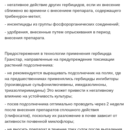
- негативное действие других гербицидов, если их внесение
сближено во времени с внесением препарата, содержащего
трибенурон-метил;
- инсектициды из группы фосфорорганических соединений;
- удобрения, внесенные путем опрыскивания в период
внесения препарата.
Предостережения в технологии применения гербицида
Гранстар, направленные на предупреждение токсикации
растений подсолнечника:
- не рекомендуется выращивать подсолнечник на полях, где
на предшественниках применялись гербициды ингибиторы
(производные сульфонилмочевины, имидазолиноны,
триазолпиримидины) Это может привести к негативному
влиянию на устойчивость культуры;
- посев подсолнечника оптимально проводить через 2 недели
после внесения препаратов сплошного действия
(глифосатов), поскольку их разложение в почве зависит от
активности почвенной миклофлоры;
- не вносить препарат в течение трех суток после выпадения