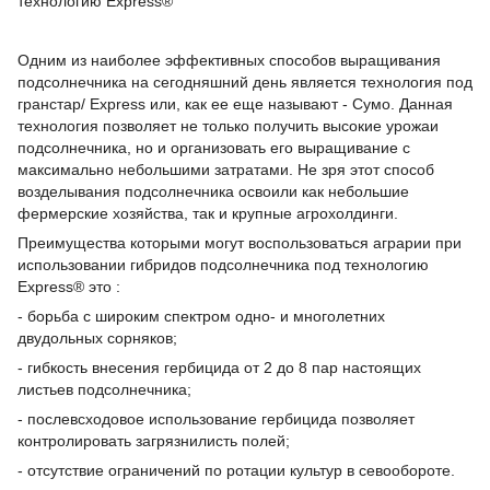
технологию Express®
Одним из наиболее эффективных способов выращивания
подсолнечника на сегодняшний день является технология под
гранстар/ Express или, как ее еще называют - Сумо. Данная
технология позволяет не только получить высокие урожаи
подсолнечника, но и организовать его выращивание с
максимально небольшими затратами. Не зря этот способ
возделывания подсолнечника освоили как небольшие
фермерские хозяйства, так и крупные агрохолдинги.
Преимущества которыми могут воспользоваться аграрии при
использовании гибридов подсолнечника под технологию
Express® это :
- борьба с широким спектром одно- и многолетних
двудольных сорняков;
- гибкость внесения гербицида от 2 до 8 пар настоящих
листьев подсолнечника;
- послевсходовое использование гербицида позволяет
контролировать загрязнилисть полей;
- отсутствие ограничений по ротации культур в севообороте.