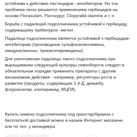
устойчива к действию пестицидов - ингибиторов. Но эта
проблема легко решается применением гербицидов на
основе Florasulam, Fluroxypyr, Clopyralid-olamine и т. п.
Борьба с падалицей подсолнечника устойчивой к гербициду,
содержащему трибенурон -метил
Падалица подсолнечника является устойчивой к гербицидам-
ингибиторам (производные сульфонилмочевины,
имидазолиноны, триазолпиримидины).
Для уничтожения падалицы такого подсолнечника при
выращивании следующей культуры севооборота следует в
обязательном порядке применить препараты с другим
механизмом действия - например, регуляторы роста и
развития (продукты, содержащие 2,4-Д, дикамбу,
флуроксипир, клопирамид, МЦПА).
Купить семена подсолнечника под гранстарУкраина с
бесплатной доставкой можно в нашем Интернет магазине,
или по тел. у менеджера