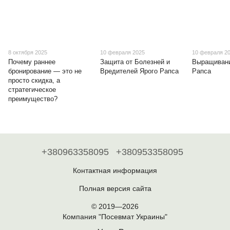
8 октября 2025
10 февраля 2025
10 февраля 2
Почему раннее
Защита от Болезней и
Выращивани
бронирование — это не
Вредителей Ярого Рапса
Рапса
просто скидка, а
стратегическое
преимущество?
+380963358095
+380953358095
Контактная информация
Полная версия сайта
© 2019—2026
Компания "Посевмат Украины"