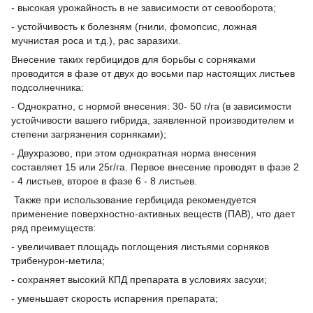
- высокая урожайность в не зависимости от севооборота;
- устойчивость к болезням (гнили, фомопсис, ложная
мучнистая роса и т.д.), рас заразихи.
Внесение таких гербицидов для борьбы с сорняками
проводится в фазе от двух до восьми пар настоящих листьев
подсолнечника:
- Однократно, с нормой внесения: 30- 50 г/га (в зависимости
устойчивости вашего гибрида, заявленной производителем и
степени загрязнения сорняками);
- Двухразово, при этом однократная норма внесения
составляет 15 или 25г/га. Первое внесение проводят в фазе 2
- 4 листьев, второе в фазе 6 - 8 листьев.
Также при использование гербицида рекомендуется
применение поверхностно-активных веществ (ПАВ), что дает
ряд преимуществ:
- увеличивает площадь поглощения листьями сорняков
трибенурон-метила;
- сохраняет высокий КПД препарата в условиях засухи;
- уменьшает скорость испарения препарата;