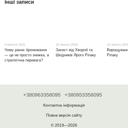
Інші записи
8 жовтня 2025
10 лютого 2025
10 лютого 202
Чому раннє бронювання
Захист від Хвороб та
Вирощуванн
— це не просто знижка, а
Шкідників Ярого Ріпаку
Ріпаку
стратегічна перевага?
+380963358095
+380953358095
Контактна інформація
Повна версія сайту
© 2019—2026